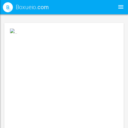
Boxueio
.com
B