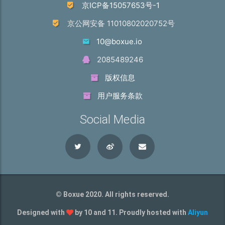
京ICP备15057653号-1
京公网安备 11010802020752号
10@boxue.io
2085489246
版权信息
用户服务条款
Social Media
© Boxue 2020. All rights reserved.
Designed with
by 10 and 11. Proudly hosted with
Aliyun