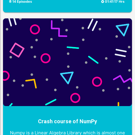
14 Episodes
01:41:17 Hrs
Crash course of NumPy
Numpy is a Linear Algebra Library which is almost one